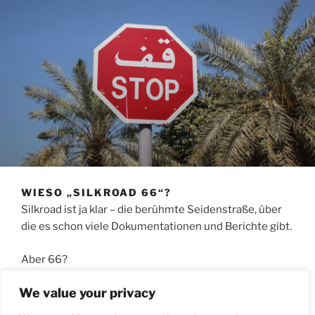
WIESO „SILKROAD 66“?
Silkroad ist ja klar – die berühmte Seidenstraße, über
die es schon viele Dokumentationen und Berichte gibt.
Aber 66?
We value your privacy
Erinnert ein bisschen an die legendäre „Route 66“ in
den USA. Außerdem: 2018 werden You Song und ich