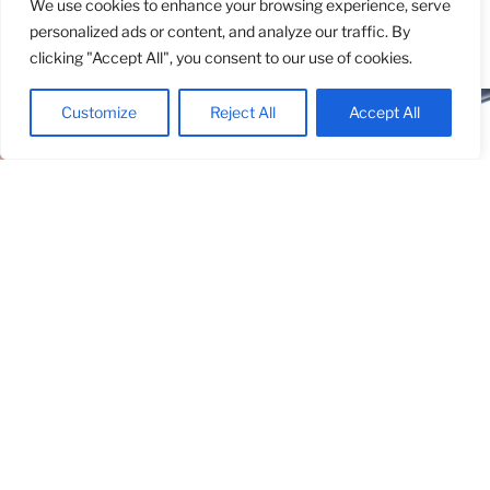
We use cookies to enhance your browsing experience, serve
66 Jahre alt. Und es heißt ja, dass mit 66 Jahren das
personalized ads or content, and analyze our traffic. By
Leben anfängt…
clicking "Accept All", you consent to our use of cookies.
Customize
Reject All
Accept All
ÜBER UNS – YOU SONG UND NORBERT
Wir sind seit 1977 verheiratet und wohnen in Wien.
Unsere zwei Kinder Sora und Viktor sind erwachsen